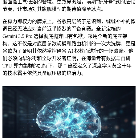
度面临士气低落的窘境。更致命的是，前期“挤牙膏”式的迭代
节奏，让市场对其旗舰模型的期待值降至冰点。
在算力即权力的牌桌上，谷歌高层终于意识到，缝缝补补的微
调已经无法应对当前近乎惨烈的军备竞赛。全新定档的
Gemini 3.5 Pro 选择彻底抛弃旧有包袱，采用全新的底座架
构。这不仅是对底层参数规模和路由机制的一次大洗牌，更是
谷歌为了证明其依然掌控硅谷 AI 权杖而进行的一场豪赌。他
们必须向华尔街和全球开发者证明，在海量专有数据与自研
TPU 算力集群的加持下，那个曾经定义了深度学习黄金十年
的技术霸主依然具备碾压级的统治力。