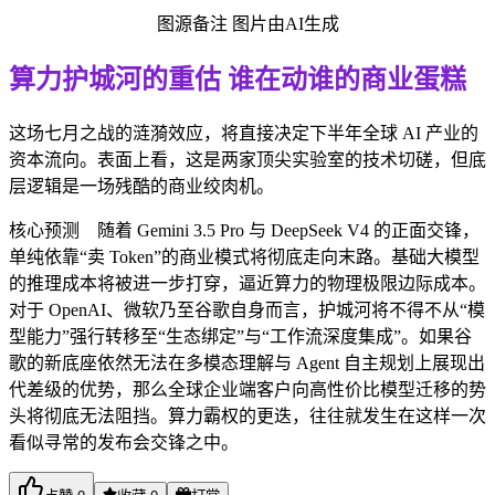
图源备注 图片由AI生成
算力护城河的重估 谁在动谁的商业蛋糕
这场七月之战的涟漪效应，将直接决定下半年全球 AI 产业的
资本流向。表面上看，这是两家顶尖实验室的技术切磋，但底
层逻辑是一场残酷的商业绞肉机。
核心预测 随着 Gemini 3.5 Pro 与 DeepSeek V4 的正面交锋，
单纯依靠“卖 Token”的商业模式将彻底走向末路。基础大模型
的推理成本将被进一步打穿，逼近算力的物理极限边际成本。
对于 OpenAI、微软乃至谷歌自身而言，护城河将不得不从“模
型能力”强行转移至“生态绑定”与“工作流深度集成”。如果谷
歌的新底座依然无法在多模态理解与 Agent 自主规划上展现出
代差级的优势，那么全球企业端客户向高性价比模型迁移的势
头将彻底无法阻挡。算力霸权的更迭，往往就发生在这样一次
看似寻常的发布会交锋之中。