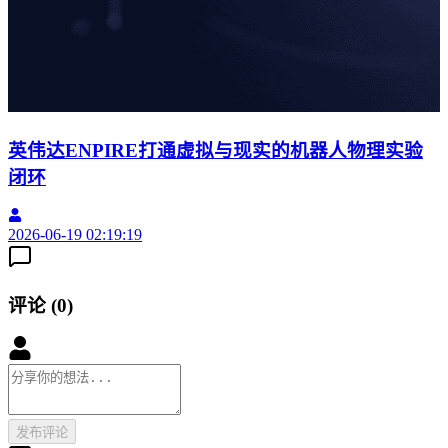
英伟达ENPIRE打通虚拟与现实的机器人物理实验
闭环
2
2026-06-19 02:19:19
评论
(
0
)
发布评论