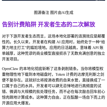
图源备注 图片由AI生成
告别计费陷阱 开发者生态的二次解放
对于下游开发者生态而言，这场本地化部署的涟漪效应是颠覆
性的。长久以来，开发者在构建 AI 应用时，始终处于一种“给
算力地主打工”的尴尬境地。应用的日活越高，意味着 API 账
单越厚，这种荒谬的商业模型直接扼杀了无数充满创意的独立
开发项目。
OpenClaw 的本地化彻底斩断了这条剥削链条。当你将模型权
重物理性地下载到本地磁盘时，Token 计费的达摩克利斯之剑
便不复存在。这就好比将按滴收费的自来水管，直接换成了一
口属于自己的水井。开发者可以肆无忌惮地进行高频度的试
错、微调与大规模的批处理任务，而不必在每次敲击回车前心
惊肉跳地计算成本。这种算力自由，正在酝酿一场自下而上的
开源应用大爆发。