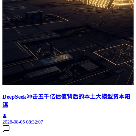
DeepSeek冲击五千亿估值背后的本土大模型资本阳
谋
2026-08-05 08:32:07
2