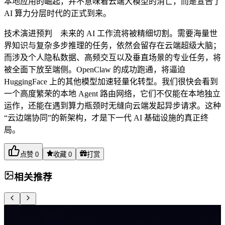
本地应用的崛起，并不意味着云端大模型的消亡，而是宣告了
AI 算力分层时代的正式到来。
技术演进预判 未来的 AI 工作流将被精细切割。需要海量世
界知识与复杂多步推理的任务，依然会留存在云端超级大脑；
而涉及个人隐私数据、高频交互以及垂直场景的专业任务，将
被全面下放至端侧。OpenClaw 的成功跑通，将逼迫
HuggingFace 上的其他模型加速轻量化转型。我们很快会看到
一个高度繁荣的本地 Agent 路由网络，它们不仅能在本地独立
运作，还能在遇到算力瓶颈时无缝向云端发起异步请求。这种
“云边端协同”的新架构，才是下一代 AI 基础设施的真正终
局。
点赞
0
收藏
0
打赏
相关推荐