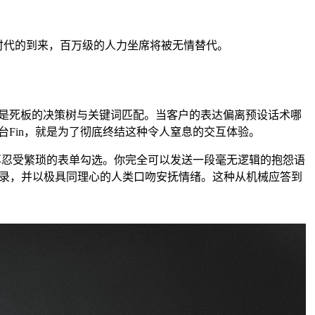
时代的到来，百万级的人力坐席将被无情替代。
然是死板的决策树与关键词匹配。当客户的表达偏离预设话术哪
服平台Fin，就是为了彻底终结这种令人窒息的交互体验。
再忍受繁琐的表单勾选。你完全可以发送一段毫无逻辑的抱怨语
记录，并以极具同理心的人类口吻安抚情绪。这种从机械应答到