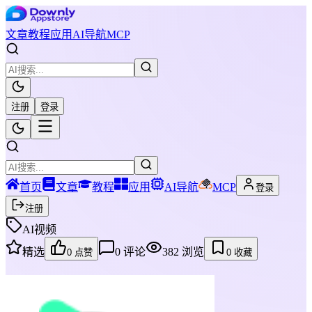
文章
教程
应用
AI导航
MCP
注册
登录
首页
文章
教程
应用
AI导航
MCP
登录
注册
AI视频
精选
0
评论
382
浏览
0
点赞
0
收藏