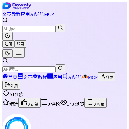
文章
教程
应用
AI导航
MCP
注册
登录
首页
文章
教程
应用
AI导航
MCP
登录
注册
AI训练
精选
0
评论
343
浏览
0
点赞
0
收藏