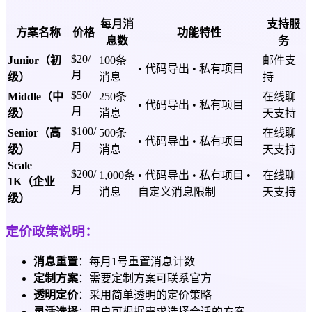
每月消
支持服
方案名称
价格
功能特性
息数
务
$20/
Junior（初
100条
邮件支
• 代码导出 • 私有项目
月
级）
消息
持
$50/
Middle（中
250条
在线聊
• 代码导出 • 私有项目
月
级）
消息
天支持
$100/
Senior（高
500条
在线聊
• 代码导出 • 私有项目
月
级）
消息
天支持
Scale
$200/
1,000条
• 代码导出 • 私有项目 •
在线聊
1K（企业
月
消息
自定义消息限制
天支持
级）
定价政策说明：
消息重置
：每月1号重置消息计数
定制方案
：需要定制方案可联系官方
透明定价
：采用简单透明的定价策略
灵活选择
：用户可根据需求选择合适的方案