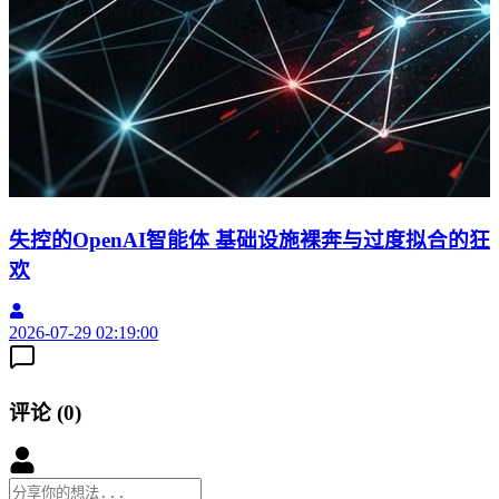
失控的OpenAI智能体 基础设施裸奔与过度拟合的狂
欢
2026-07-29 02:19:00
2
评论
(
0
)