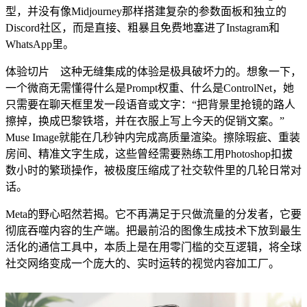
型，并没有像Midjourney那样搭建复杂的参数面板和独立的
Discord社区，而是直接、粗暴且免费地塞进了Instagram和
WhatsApp里。
体验切片 这种无缝集成的体验是极具破坏力的。想象一下，
一个微商无需懂得什么是Prompt权重、什么是ControlNet，她
只需要在聊天框里发一段语音或文字：“把背景里抢镜的路人
擦掉，换成巴黎铁塔，并在衣服上写上今天的促销文案。”
Muse Image就能在几秒钟内完成高质量渲染。擦除瑕疵、重装
房间、精准文字生成，这些曾经需要熟练工用Photoshop扣拔
数小时的繁琐操作，被极度压缩成了社交软件里的几轮日常对
话。
Meta的野心昭然若揭。它不再满足于只做流量的分发者，它要
彻底吞噬内容的生产端。把最前沿的图像生成技术下放到最生
活化的通信工具中，本质上是在用零门槛的交互逻辑，将全球
社交网络变成一个庞大的、实时运转的视觉内容加工厂。